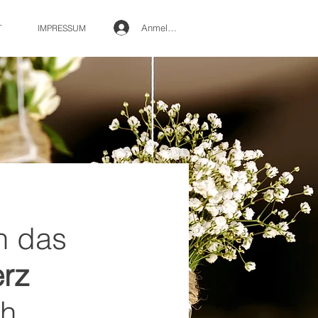
Anmelden
T
IMPRESSUM
n das
rz
ch