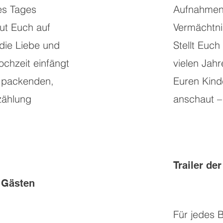
es Tages
Aufnahmen 
ut Euch auf
Vermächtnis
 die Liebe und
Stellt Euch 
chzeit einfängt
vielen Jah
r packenden,
Euren Kind
zählung
anschaut –
Trailer de
 Gästen
Für jedes B