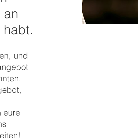
r an
 habt.
en, und
eangebot
nnten.
gebot,
 eure
ns
eiten!