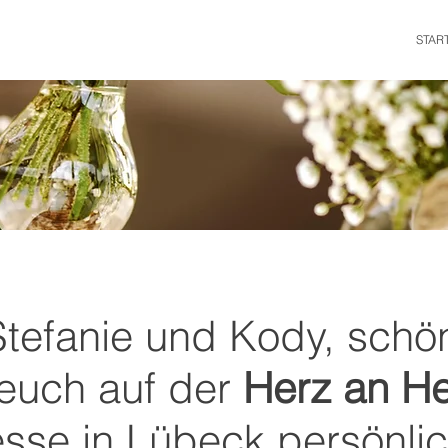
STAR
Stefanie und Kody, schö
 euch auf der
Herz an He
sse in Lübeck persönli