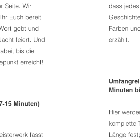
r Seite. Wir
dass jedes
 Ihr Euch bereit
Geschichte
Wort gebt und
Farben und
Nacht feiert. Und
erzählt.
dabei, bis die
epunkt erreicht!
Umfangrei
Minuten b
(7-15 Minuten)
Hier werde
komplette T
isterwerk fasst
Länge fest