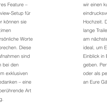
es Feature –
wir einen k
rview-Setup für
eindrucksvo
r können sie
Hochzeit. 
ntimen
lange Traile
sönliche Worte
am nächsten
rechen. Diese
ideal, um 
Aufnahmen sind
Einblick in
h bei den
geben. Per
em exklusiven
oder als p
edanken – eine
an Eure Gä
 berührende Art
g.