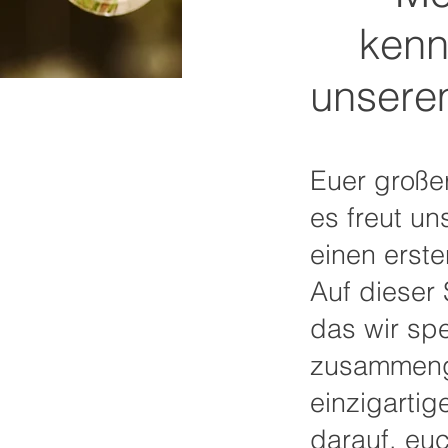
kenn
unsere
Euer große
es freut u
einen erste
Auf dieser 
das wir spe
zusammenge
einzigartig
darauf, eu