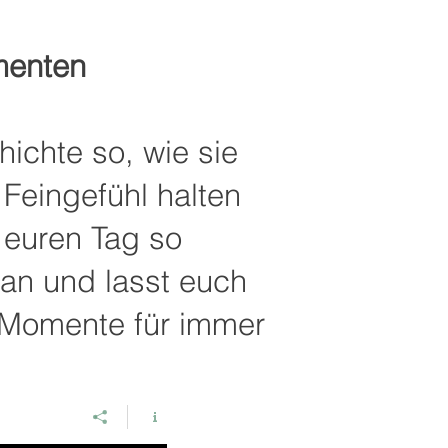
omenten
ichte so, wie sie
l Feingefühl halten
e euren Tag so
an und lasst euch
n Momente für immer