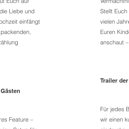
ut Euch auf
Vermächtnis
 die Liebe und
Stellt Euch 
chzeit einfängt
vielen Jah
r packenden,
Euren Kind
zählung
anschaut –
Trailer de
 Gästen
Für jedes B
es Feature –
wir einen k