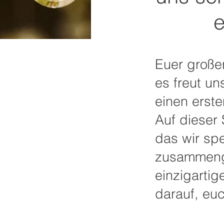
e
Euer große
es freut u
einen erste
Auf dieser 
das wir spe
zusammenge
einzigartig
darauf, eu