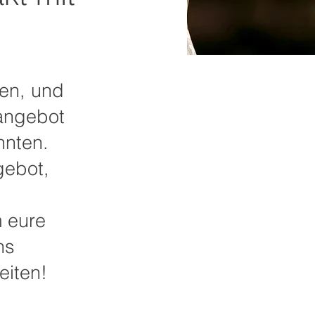
en, und
eangebot
nnten.
gebot,
 eure
ns
eiten!