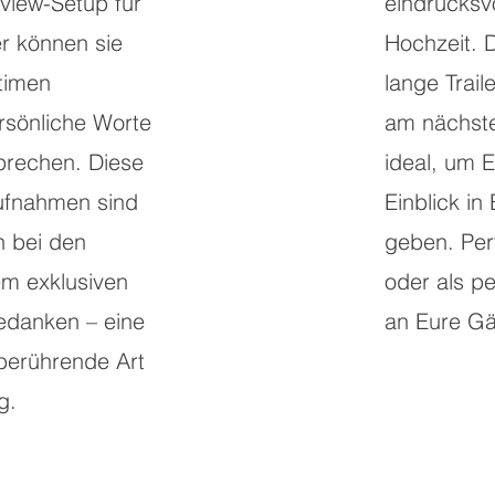
rview-Setup für
eindrucksvo
r können sie
Hochzeit. 
ntimen
lange Traile
sönliche Worte
am nächsten
rechen. Diese
ideal, um 
Aufnahmen sind
Einblick in
h bei den
geben. Per
em exklusiven
oder als p
edanken – eine
an Eure Gä
 berührende Art
g.