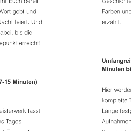
 Ihr Euch bereit
Geschichte
Wort gebt und
Farben und
Nacht feiert. Und
erzählt.
dabei, bis die
epunkt erreicht!
Umfangrei
Minuten b
(7-15 Minuten)
Hier werde
komplette T
isterwerk fasst
Länge fest
es Tages
Aufnahmen 