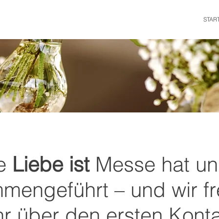
STAR
ie
Liebe ist
Messe hat un
mengeführt – und wir f
r über den ersten Konta