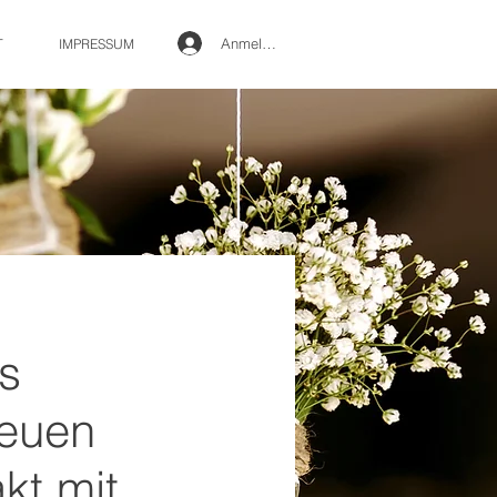
Anmelden
T
IMPRESSUM
s
reuen
kt mit