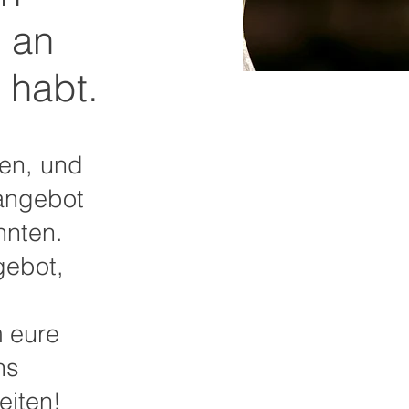
r an
 habt.
en, und
eangebot
nnten.
gebot,
 eure
ns
eiten!