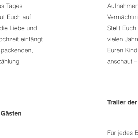
es Tages
Aufnahmen 
ut Euch auf
Vermächtnis
 die Liebe und
Stellt Euch 
chzeit einfängt
vielen Jah
r packenden,
Euren Kind
zählung
anschaut –
Trailer de
 Gästen
Für jedes B