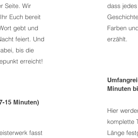
r Seite. Wir
dass jedes
 Ihr Euch bereit
Geschichte
Wort gebt und
Farben und
Nacht feiert. Und
erzählt.
dabei, bis die
epunkt erreicht!
Umfangrei
Minuten b
(7-15 Minuten)
Hier werde
komplette T
isterwerk fasst
Länge fest