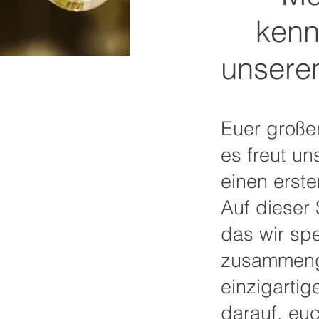
kenn
unsere
Euer große
es freut u
einen erste
Auf dieser 
das wir spe
zusammenge
einzigartig
darauf, eu