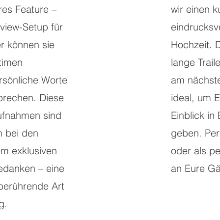
es Feature –
wir einen k
rview-Setup für
eindrucksvo
r können sie
Hochzeit. 
ntimen
lange Traile
sönliche Worte
am nächsten
rechen. Diese
ideal, um 
Aufnahmen sind
Einblick in
h bei den
geben. Per
em exklusiven
oder als p
edanken – eine
an Eure Gä
 berührende Art
g.