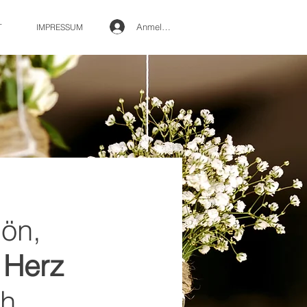
Anmelden
T
IMPRESSUM
hön,
 Herz
ch